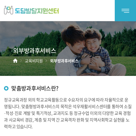
도
담
발
달
지
';
원
외부방과후서비스
센
터
홈
교육비지원
외부방과후서비스
맞춤방과후서비스란?
정규교육과정 외의 학교교육활동으로 수요자의 요구에 따라 자율적으로 운
영됩니다. 맞춤형방과후서비스의 목적은 석우재활서비스센터를 통하여 소질
·적성·진로 계발 및 특기적성, 교과지도 등 정규수업 이외의 다양한 교육 경험
과 사교육비 경감, 계층 및 지역 간 교육격차 완화 및 지역사회학교 실현을 노
력하고 있습니다.