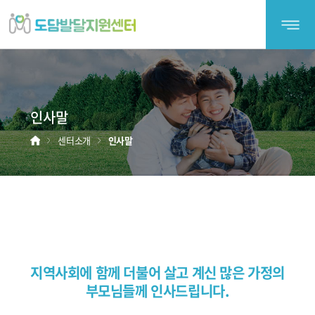
도
담
발
달
지
';
원
인사말
센
터
홈
센터소개
인사말
지역사회에 함께 더불어 살고 계신 많은
가정의
부모님들께
인사드립니다.