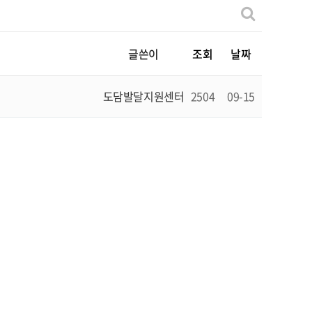
글쓴이
조회
날짜
도담발달지원센터
2504
09-15