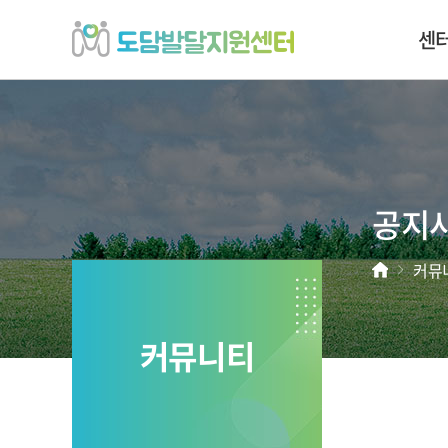
도
센
담
발
달
지
원
센
터
';
공지
홈
커뮤
커뮤니티